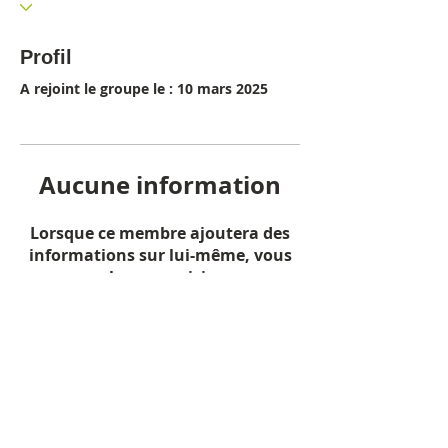
Profil
A rejoint le groupe le : 10 mars 2025
Aucune information
Lorsque ce membre ajoutera des
informations sur lui-même, vous
les verrez ici.
AMICALE SPORTIVE​
EUROMÉTROPOLE STRASBOURG
©
asems.eu 2015
Mentions légales
Connexion Webmaster