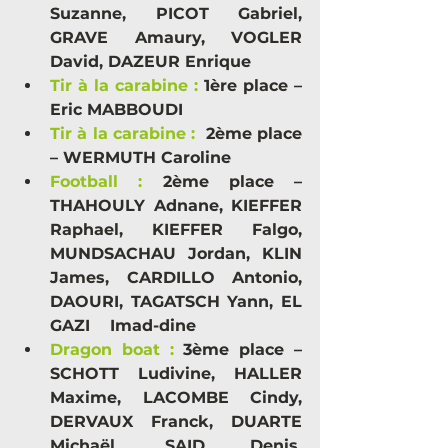
Suzanne, PICOT Gabriel, 
GRAVE Amaury, VOGLER 
David, DAZEUR Enrique
Tir à la carabine :
1ère place – 
Eric MABBOUDI
Tir à la carabine :
 2ème place 
– WERMUTH Caroline
Football :
2ème place – 
THAHOULY Adnane, KIEFFER 
Raphael, KIEFFER Falgo, 
MUNDSACHAU Jordan, KLIN 
James, CARDILLO Antonio, 
DAOURI, TAGATSCH Yann, EL 
GAZI    Imad-dine
Dragon boat :
3ème place – 
SCHOTT Ludivine, HALLER 
Maxime, LACOMBE Cindy, 
DERVAUX Franck, DUARTE 
Michaël, SAID Denis, 