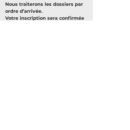
Nous traiterons les dossiers par 
ordre d’arrivée.
Votre inscription sera confirmée 
après le versement d’un 
acompte de 100€.
Voir tout
Posts récents