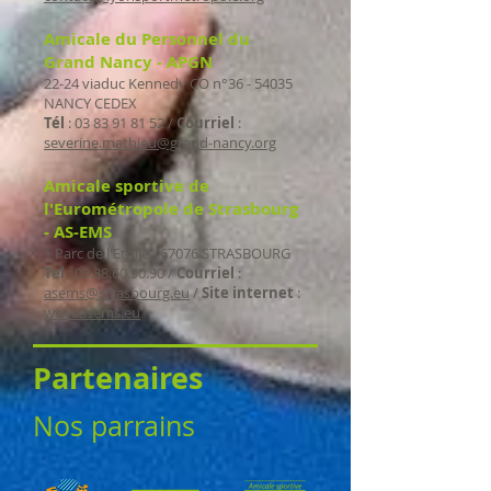
Amicale du Personnel du
Grand Nancy - APGN
22-24 viaduc Kennedy CO n°
36 - 54035
NANCY CEDEX
Tél
:
03 83 91 81 52
/
Courriel
:
severine.mathieu@grand-nancy.org
Amicale sportive de
l'Eurométropole de Strasbourg
- AS-EMS
1 Parc de l'Etoile - 67076 STRASBOURG
Tel
:
03.88.60.90.90
/
Courriel
:
asems@strasbourg.eu
/
Site internet
:
www.asems.eu
Partenaires
Nos parrains