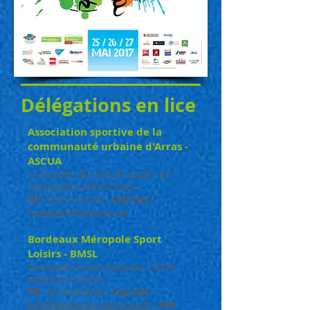
Délégations en lice
Association sportive de la
communauté urbaine d'Arras -
ASCUA
La Citadelle, Bld Gén. de Gaulle - BP
10345,62026 ARRAS CEDEX
Tél
:
03.21.21.87.00
/
Courriel
:
m.delattre@cu-arras.org
Bordeaux Méropole Sport
Loisirs - BMSL
Esplanade Charles De Gaulle - 33076
BORDEAUX CEDEX
Tél
:
05.56.99.86.88
/
Courriel
:
bmsl@bordeaux-metropole.fr
/
Site