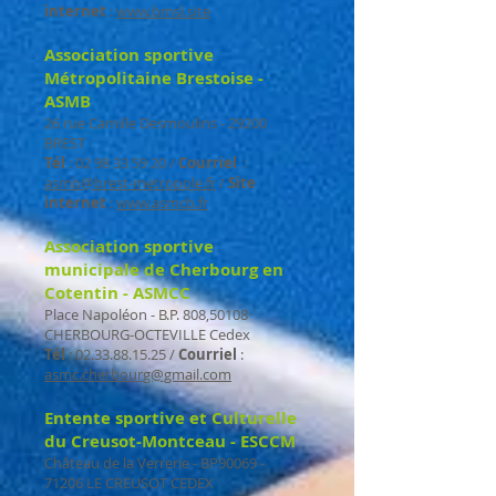
internet
:
www.bmsl.site
Association sportive
Métropolitaine Brestoise -
ASMB
26 rue Camille Desmoulins - 29200
BREST
Tél
:
02 98 33 59 20
/
Courriel
:
asmb@brest-metropole.fr
/
Site
internet
:
www.asmcb.fr
Association sportive
municipale de Cherbourg en
Cotentin - ASMCC
Place Napoléon - B.P. 808,50108
CHERBOURG-OCTEVILLE Cedex
Tél
:
02.33.88.15.25
/
Courriel
:
asmc.cherbourg@gmail.com
Entente sportive et Culturelle
du Creusot-Montceau - ESCCM
Château de la Verrerie - BP90069 -
71206 LE CREUSOT CEDEX