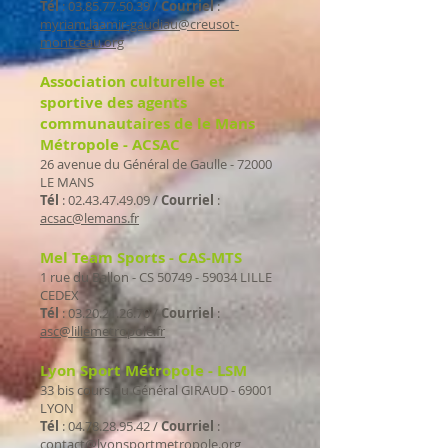
Tél
:
03.85.77.50.39
/
Courriel
:
myriam.laamir-gaudiau@creusot-
montceau.org
Association culturelle et
sportive des agents
communautaires de le Mans
Métropole - ACSAC
26 avenue du Général de Gaulle - 72000
LE MANS
Tél
:
02.43.47.49.09
/
Courriel
:
acsac@lemans.fr
Mel Team Sports - CAS-MTS
1 rue du Ballon - CS
50749 - 59034
LILLE
CEDEX
Tél
:
03.20.21.26.70
/
Courriel
:
asc@lillemetropole.fr
Lyon Sport Métropole - LSM
33 bis cours du Général GIRAUD - 69001
LYON
Tél
:
04.78.28.95.42
/
Courriel
:
contact@lyonsportmetropole.org