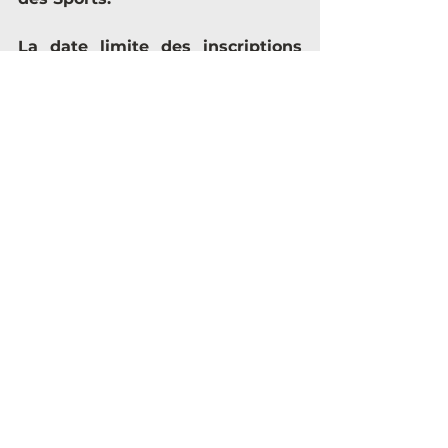
La date limite des inscriptions 
est le 26 avril à 12h. 
Si vous souhaitez un dossard 
personnalisé, il faudra vous 
inscrire avant le 19 avril à 12h. 
Pour plus d’informations rendez-
vous sur le site des Courses de 
Strasbourg : 
https://www.coursesdestrasbour
g.eu/
Voir tout
Posts récents