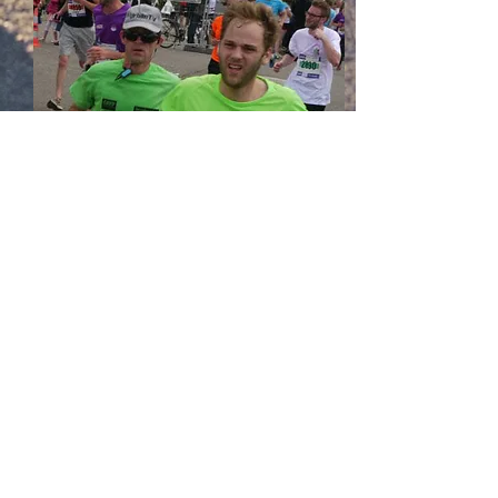
Programme
/
Plan
/
Bulletin
d'inscription / Résultat des
courses