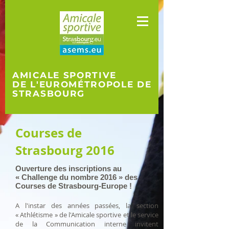
AMICALE SPORTIVE
DE L'EUROMÉTROPOLE
DE
STRASBOURG
Courses de
Strasbourg 2016
Ouverture des inscriptions au
« Challenge du nombre 2016 » des
Courses de Strasbourg-Europe !
A l'instar des années passées, la section
« Athlétisme » de l'Amicale sportive et le service
de la Communication interne invitent