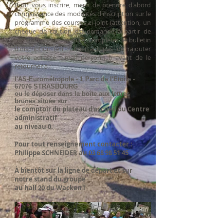
Pour vous inscrire, merci de prendre d'abord
connaissance des modalités d'inscription sur le
programme des courses ci-joint (attention, un
chèque de caution est demandé à partir de
cette année) et ensuite, compléter le bulletin
d'inscription (en n’omettant pas de rajouter
votre adresse e-mail personnel) avant de le
retourner à :
l'AS-Eurométropole - 1 Parc de l'Etoile -
67076 STRASBOURG
ou le
déposer dans la boîte aux lettres
brunes située sur
le comptoir du plateau d'accueil du Centre
administratif
au niveau 0.
Pour tout renseignement contacter :
Philippe SCHNEIDER au
03 68 98 51 45
À bientôt sur la ligne de départ et sur
notre stand du groupe
au hall 20 du Wacken !