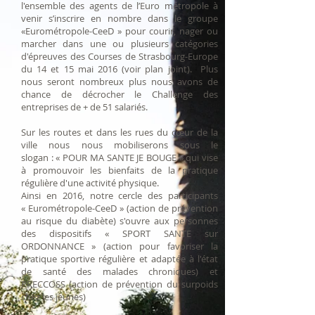
l'ensemble des agents de l’Euro métropole à
venir s’inscrire en nombre dans le groupe
«Eurométropole-CeeD » pour courir, nager ou
marcher dans une ou plusieurs catégories
d'épreuves des Courses de Strasbourg-Europe
du 14 et 15 mai 2016 (voir plan joint). Plus
nous seront nombreux plus nous avons de
chance de décrocher le Challenge des
entreprises de + de 51 salariés.
Sur les routes et dans les rues du cœur de la
ville nous nous mobiliserons sous le
slogan : « POUR MA SANTE JE BOUGE » qui vise
à promouvoir les bienfaits de la pratique
régulière d'une activité physique.
Ainsi en 2016, notre cercle des participants
« Eurométropole-CeeD » (action de prévention
au risque du diabète) s'ouvre aux personnes
des dispositifs « SPORT SANTE sur
ORDONNANCE » (action pour favoriser la
pratique sportive régulière et adaptée à l'état
de santé des malades chroniques) et
PRECCOSS (action de prévention du surpoids
chez les jeunes)